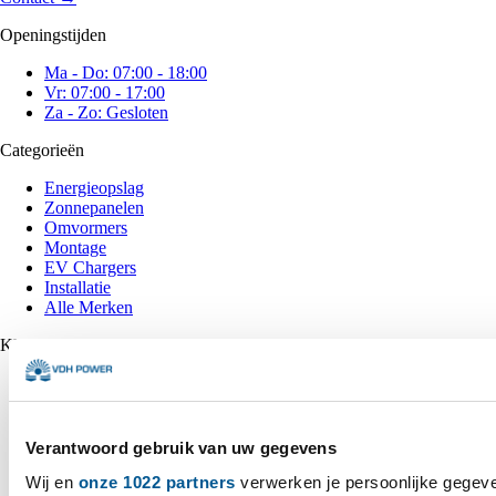
Openingstijden
Ma - Do: 07:00 - 18:00
Vr: 07:00 - 17:00
Za - Zo: Gesloten
Categorieën
Energieopslag
Zonnepanelen
Omvormers
Montage
EV Chargers
Installatie
Alle Merken
Klantenservice
Neem contact op
Veelgestelde vragen
Algemene voorwaarden
Inkoop voorwaarden
Verantwoord gebruik van uw gegevens
Privacy verklaring
Wij en
onze 1022 partners
verwerken je persoonlijke gegeve
Cookies