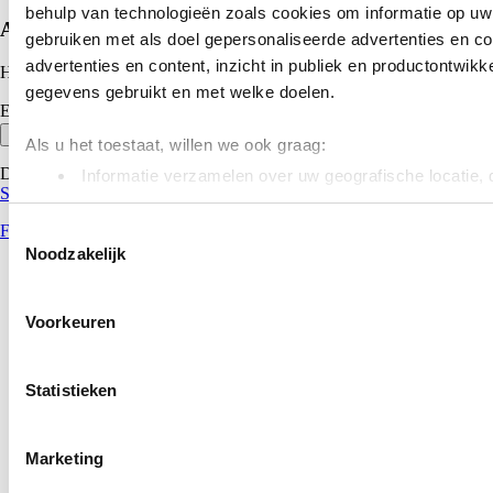
behulp van technologieën zoals cookies om informatie op uw 
Abonneer op onze nieuwsbrief
gebruiken met als doel gepersonaliseerde advertenties en c
advertenties en content, inzicht in publiek en productontwikk
Het laatste nieuws, korting en inspiratie in je mailbox.
gegevens gebruikt en met welke doelen.
E-mailadres
Inschrijven
Als u het toestaat, willen we ook graag:
Deze site wordt beschermd door reCAPTCHA.
Privacybeleid
&
Informatie verzamelen over uw geografische locatie, 
Servicevoorwaarden
nauwkeurig kan zijn
Uw apparaat identificeren door het actief te scannen
Facebook
Toestemmingsselectie
Noodzakelijk
(fingerprinting)
Lees meer over hoe uw persoonlijke gegevens worden verwer
het
detailgedeelte
in. U kunt uw toestemming op elk moment 
Voorkeuren
Cookieverklaring.
Statistieken
We gebruiken cookies om content en advertenties te persona
social media te bieden en om ons websiteverkeer te analyse
over uw gebruik van onze site met onze partners voor social
Marketing
analyse. Deze partners kunnen deze gegevens combineren me