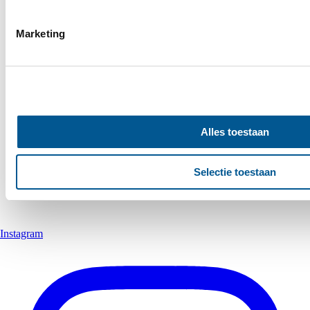
social media te bieden en om ons websiteverkeer te analyse
over uw gebruik van onze site met onze partners voor social
Marketing
analyse. Deze partners kunnen deze gegevens combineren me
aan ze heeft verstrekt of die ze hebben verzameld op basis
services.
Alles toestaan
Selectie toestaan
Instagram