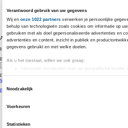
Neem contact op
Veelgestelde vragen
Verantwoord gebruik van uw gegevens
Algemene voorwaarden
Inkoop voorwaarden
Wij en
onze 1022 partners
verwerken je persoonlijke gegeve
Privacy verklaring
behulp van technologieën zoals cookies om informatie op uw 
Cookies
gebruiken met als doel gepersonaliseerde advertenties en c
Abonneer op onze nieuwsbrief
advertenties en content, inzicht in publiek en productontwikk
gegevens gebruikt en met welke doelen.
Het laatste nieuws, korting en inspiratie in je mailbox.
E-mailadres
Als u het toestaat, willen we ook graag:
Inschrijven
Informatie verzamelen over uw geografische locatie, 
nauwkeurig kan zijn
Deze site wordt beschermd door reCAPTCHA.
Privacybeleid
&
Servicevoorwaarden
Uw apparaat identificeren door het actief te scannen
Toestemmingsselectie
Noodzakelijk
(fingerprinting)
Facebook
Lees meer over hoe uw persoonlijke gegevens worden verwer
het
detailgedeelte
in. U kunt uw toestemming op elk moment 
Voorkeuren
Cookieverklaring.
Statistieken
We gebruiken cookies om content en advertenties te persona