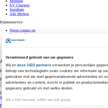
Montage
EV Chargers
Installatie
Alle Merken
Klantenservice
Neem contact op
Veelgestelde vragen
Algemene voorwaarden
Inkoop voorwaarden
Privacy verklaring
Cookies
Verantwoord gebruik van uw gegevens
Abonneer op onze nieuwsbrief
Wij en
onze 1022 partners
verwerken je persoonlijke gegeve
behulp van technologieën zoals cookies om informatie op uw 
Het laatste nieuws, korting en inspiratie in je mailbox.
gebruiken met als doel gepersonaliseerde advertenties en c
E-mailadres
advertenties en content, inzicht in publiek en productontwikk
Inschrijven
gegevens gebruikt en met welke doelen.
Deze site wordt beschermd door reCAPTCHA.
Privacybeleid
&
Servicevoorwaarden
Als u het toestaat, willen we ook graag:
Facebook
Informatie verzamelen over uw geografische locatie, 