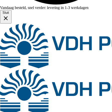
Vandaag besteld, snel verder: levering in 1-3 werkdagen
Sluit