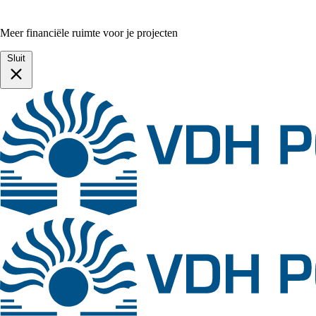
Meer financiële ruimte voor je projecten
Sluit