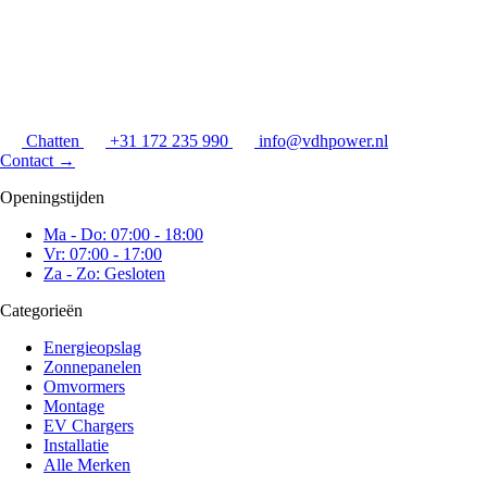
Chatten
+31 172 235 990
info@vdhpower.nl
Contact
→
Openingstijden
Ma - Do: 07:00 - 18:00
Vr: 07:00 - 17:00
Za - Zo: Gesloten
Categorieën
Energieopslag
Zonnepanelen
Omvormers
Montage
EV Chargers
Installatie
Alle Merken