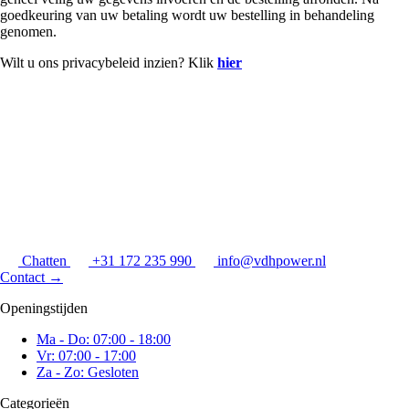
goedkeuring van uw betaling wordt uw bestelling in behandeling
genomen.
Wilt u ons privacybeleid inzien? Klik
hier
Chatten
+31 172 235 990
info@vdhpower.nl
Contact
→
Openingstijden
Ma - Do: 07:00 - 18:00
Vr: 07:00 - 17:00
Za - Zo: Gesloten
Categorieën