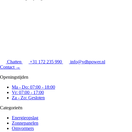
Chatten
+31 172 235 990
info@vdhpower.nl
Contact
→
Openingstijden
Ma - Do: 07:00 - 18:00
Vr: 07:00 - 17:00
Za - Zo: Gesloten
Categorieën
Energieopslag
Zonnepanelen
Omvormers