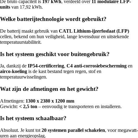
De bruto capaciteit is
197 kWh
, verdeeld over
11 modulaire LFP-
units
van 17,92 kWh.
Welke batterijtechnologie wordt gebruikt?
De batterij maakt gebruik van
CATL Lithium-ijzerfosfaat (LFP)
cellen, bekend om hun veiligheid, lange levensduur en uitstekende
temperatuurstabiliteit.
Is het systeem geschikt voor buitengebruik?
Ja, dankzij de
IP54-certificering
,
C4 anti-corrosiebescherming
en
airco-koeling
is de kast bestand tegen regen, stof en
temperatuurwisselingen.
Wat zijn de afmetingen en het gewicht?
Afmetingen:
1300 x 2380 x 1200 mm
Gewicht:
< 2,5 ton
– eenvoudig te transporteren en installeren.
Is het systeem schaalbaar?
Absoluut. Je kunt tot
20 systemen parallel schakelen
, voor megawatt-
uren aan energieopslag.