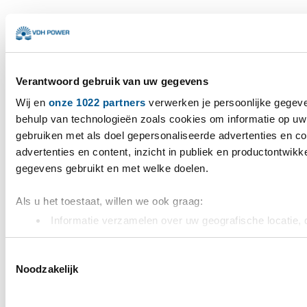
Verantwoord gebruik van uw gegevens
Wij en
onze 1022 partners
verwerken je persoonlijke gegeve
behulp van technologieën zoals cookies om informatie op uw 
gebruiken met als doel gepersonaliseerde advertenties en c
advertenties en content, inzicht in publiek en productontwikk
gegevens gebruikt en met welke doelen.
Als u het toestaat, willen we ook graag:
Informatie verzamelen over uw geografische locatie, 
nauwkeurig kan zijn
Uw apparaat identificeren door het actief te scannen
Toestemmingsselectie
Noodzakelijk
(fingerprinting)
Lees meer over hoe uw persoonlijke gegevens worden verwer
het
detailgedeelte
in. U kunt uw toestemming op elk moment 