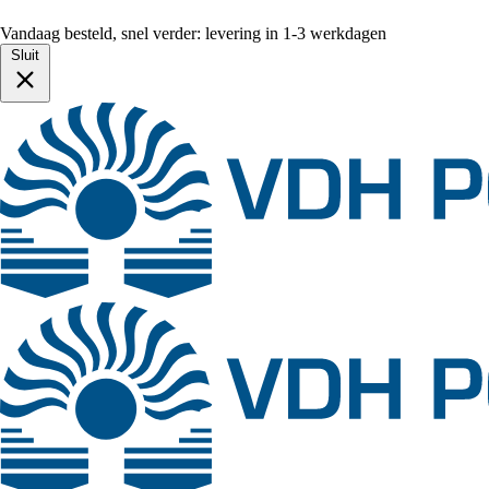
Vandaag besteld, snel verder: levering in 1-3 werkdagen
Sluit